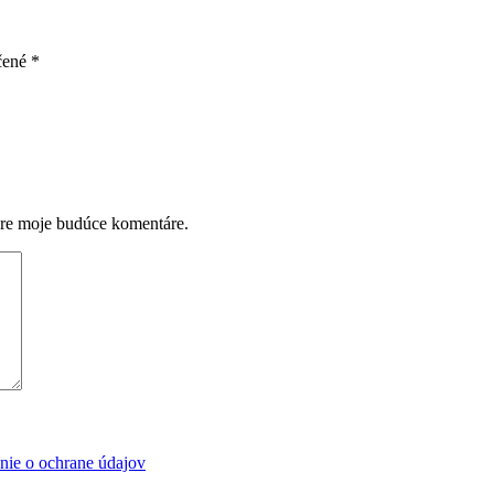
čené
*
pre moje budúce komentáre.
nie o ochrane údajov