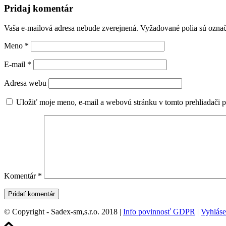
Pridaj komentár
Vaša e-mailová adresa nebude zverejnená.
Vyžadované polia sú ozna
Meno
*
E-mail
*
Adresa webu
Uložiť moje meno, e-mail a webovú stránku v tomto prehliadači 
Komentár
*
© Copyright - Sadex-sm,s.r.o. 2018 |
Info povinnosť GDPR
|
Vyhláse