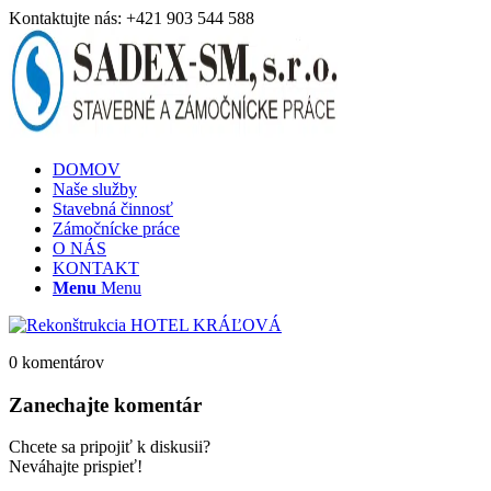
Kontaktujte nás: +421 903 544 588
DOMOV
Naše služby
Stavebná činnosť
Zámočnícke práce
O NÁS
KONTAKT
Menu
Menu
0
komentárov
Zanechajte komentár
Chcete sa pripojiť k diskusii?
Neváhajte prispieť!