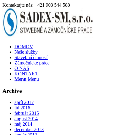
Kontaktujte nás: +421 903 544 588
DOMOV
Naše služby
Stavebná činnosť
Zámočnícke práce
O NÁS
KONTAKT
Menu
Menu
Archive
apríl 2017
júl 2016
február 2015
august 2014
máj 2014
december 2013
január 2013