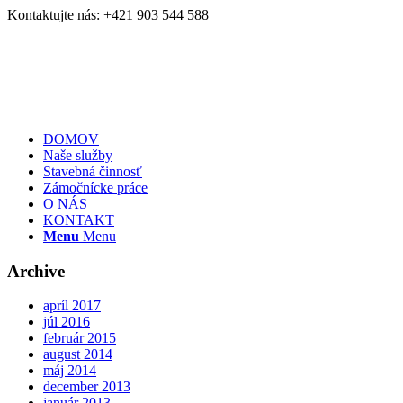
Kontaktujte nás: +421 903 544 588
DOMOV
Naše služby
Stavebná činnosť
Zámočnícke práce
O NÁS
KONTAKT
Menu
Menu
Archive
apríl 2017
júl 2016
február 2015
august 2014
máj 2014
december 2013
január 2013